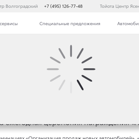
тр Волгоградский
+7 (495) 126-77-48
Тойота Центр Ясе
сервисы
Специальные предложения
Автомоби
ьности
 ПРИЗНАНЫ ЛУЧШИМИ
ла ежегодная церемония награждения «А
номинациях «Организация продаж новых автомобилей»,