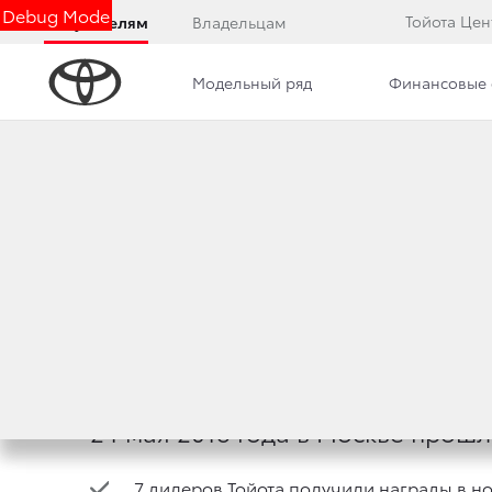
Debug Mode
Тойота Цен
Покупателям
Владельцам
Модельный ряд
Финансовые 
Дилерский центр
Новости
Программа лоял
ДИЛЕРЫ ТОЙОТА
25 мая 2018 г.
Поделиться
24 мая 2018 года в Москве прош
7 дилеров Тойота получили награды в 